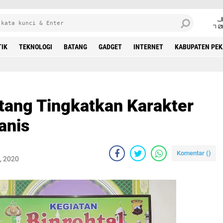
J
7 
TIK
TEKNOLOGI
BATANG
GADGET
INTERNET
KABUPATEN PE
atang Tingkatkan Karakter
anis
Komentar (
)
, 2020