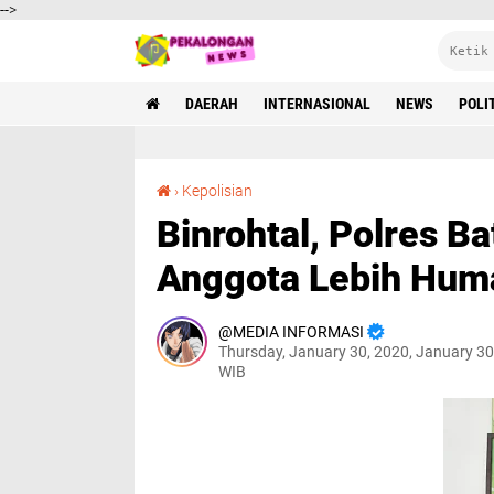
-->
DAERAH
INTERNASIONAL
NEWS
POLI
Binrohtal, Polres Batang Tingkatkan Karakter Anggota Lebih Humanis
›
Kepolisian
Binrohtal, Polres B
Anggota Lebih Hum
MEDIA INFORMASI
Thursday, January 30, 2020, January 30
WIB