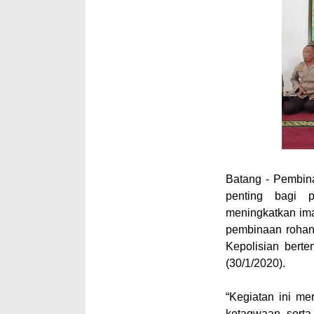
Batang
- Pembin
penting bagi p
meningkatkan im
pembinaan rohani
Kepolisian berte
(30/1/2020).
“Kegiatan ini m
ketaqwaan serta