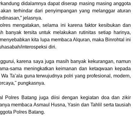
 terkandung didalamnya dapat diserap masing masing anggota
akan terhindar dari penyimpangan yang melanggar aturan
inasan,” jelasnya.
polres mengatakan, selama ini karena faktor kesibukan dan
 banyak tersita untuk melakukan rutinitas setiap harinya,
 menyebabkan kita lupa membaca Alquran, maka Binrohtal ini
hasabah/interospeksi diri.
ggurui, karena saya juga masih banyak kekurangan, namun
rsama-sama meningkatkan keimanan dan ketaqwaan kepada
Wa Ta’ala guna terwujudnya polri yang profesional, modern,
ercaya," pungkasnya.
al Polres Batang juga diisi dengan kegiatan doa dan zikir
ranya membaca Asmaul Husna, Yasin dan Tahlil serta tausiah
nggota Polres Batang.