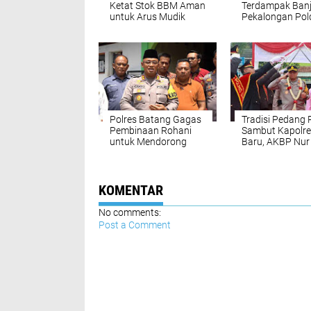
Ketat Stok BBM Aman
Terdampak Banji
untuk Arus Mudik
Pekalongan Pol
Lebaran 2024
Jateng terjunka
Personel Ditsa
Polres Batang Gagas
Tradisi Pedang 
Pembinaan Rohani
Sambut Kapolre
untuk Mendorong
Baru, AKBP Nur
Perubahan Positif
Cahyo Ari Prase
pada 8 Anak Diversi
KOMENTAR
No comments:
Post a Comment