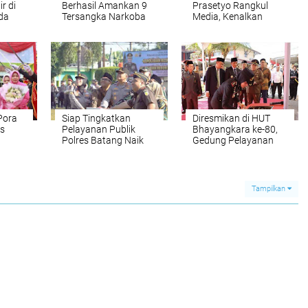
r di
Berhasil Amankan 9
Prasetyo Rangkul
da
Tersangka Narkoba
Media, Kenalkan
n
Prinsip Kerja
mapta
CEMERLANG
Pora
Siap Tingkatkan
Diresmikan di HUT
s
Pelayanan Publik
Bhayangkara ke-80,
Polres Batang Naik
Gedung Pelayanan
tyo
Tipe, Kini Menjadi
Tathya Daraka Jadi
Polresta Batang
Simbol Transformasi
Polres Batang Menuju
Polresta
Tampilkan