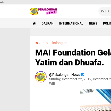
-->
DAERAH
INTERNASIONAL
NEWS
POLI
MAI Foundation Gelar Khitanan Massal Anak Yatim dan Dhuafa.
›
kota pekalongan
MAI Foundation Gel
Yatim dan Dhuafa.
Pekalongan News
Sunday, December 22, 2019, December 2
WIB