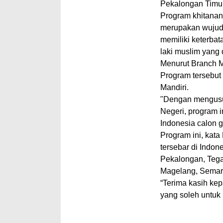
Pekalongan Timur
Program khitanan
merupakan wujud 
memiliki keterba
laki muslim yang d
Menurut Branch M
Program tersebut
Mandiri.
"Dengan mengus
Negeri, program 
Indonesia calon g
Program ini, kata
tersebar di Indon
Pekalongan, Tegal
Magelang, Semar
“Terima kasih ke
yang soleh untuk 