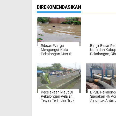
DIREKOMENDASIKAN
Ribuan Warga
Banjir Besar R
Mengungsi, Kota
Kota dan Kabu
Pekalongan Masuk
Pekalongan, Ri
Status Tanggap
Rumah Tergena
Darurat Banjir
Kecelakaan Maut Di
BPBD Pekalong
Pekalongan Pelajar
Siagakan 46 P
Tewas Terlindas Truk
Air untuk Antisi
Viral, Warga Desak
Banjir Musim H
Larangan Truk Sumbu
Tiga Ditegakkan Total