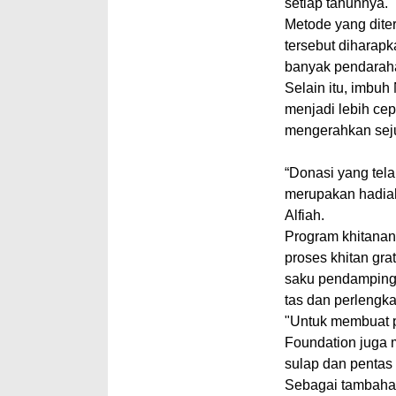
setiap tahunnya.
Metode yang dite
tersebut diharapk
banyak pendarah
Selain itu, imbuh
menjadi lebih cep
mengerahkan seju
“Donasi yang tela
merupakan hadiah 
Alfiah.
Program khitanan
proses khitan gr
saku pendamping, 
tas dan perlengk
"Untuk membuat p
Foundation juga 
sulap dan pentas
Sebagai tambahan