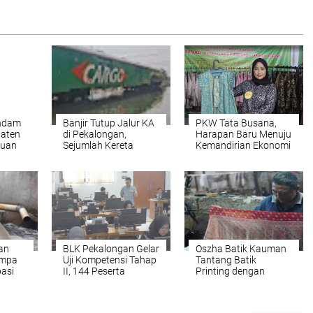
endam
Banjir Tutup Jalur KA
PKW Tata Busana,
paten
di Pekalongan,
Harapan Baru Menuju
buan
Sejumlah Kereta
Kemandirian Ekonomi
ng
Dialihkan dan
Generasi Muda
Dibatalkan
an
BLK Pekalongan Gelar
Oszha Batik Kauman
ompa
Uji Kompetensi Tahap
Tantang Batik
pasi
II, 144 Peserta
Printing dengan
ujan
Tunjukkan
Inovasi dan Kualitas
Keterampilan
Asli Pekalongan