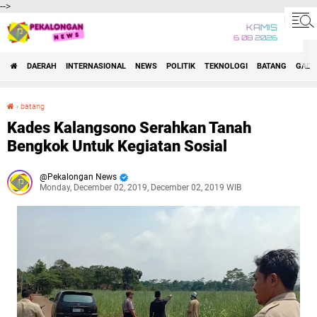
-->
KAMIS
6 08 2026
DAERAH
INTERNASIONAL
NEWS
POLITIK
TEKNOLOGI
BATANG
GADG
›
batang
Kades Kalangsono Serahkan Tanah Bengkok Untuk Kegiatan Sosial
Kades Kalangsono Serahkan Tanah
Bengkok Untuk Kegiatan Sosial
Pekalongan News
Monday, December 02, 2019, December 02, 2019 WIB