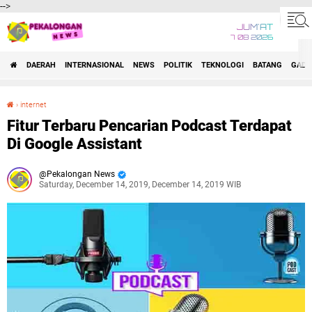
-->
JUM'AT
7 08 2026
DAERAH
INTERNASIONAL
NEWS
POLITIK
TEKNOLOGI
BATANG
GADG
›
internet
Fitur Terbaru Pencarian Podcast Terdapat Di Google Assistant
Fitur Terbaru Pencarian Podcast Terdapat
Di Google Assistant
Pekalongan News
Saturday, December 14, 2019, December 14, 2019 WIB