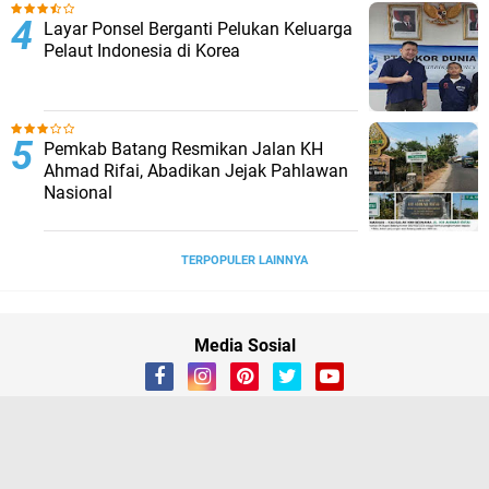
Layar Ponsel Berganti Pelukan Keluarga
Pelaut Indonesia di Korea
Pemkab Batang Resmikan Jalan KH
Ahmad Rifai, Abadikan Jejak Pahlawan
Nasional
TERPOPULER LAINNYA
Media Sosial
Redaksi
Disclaimer
Kontak Kami
Kode Etik
Privacy Policy
Copyright ©
2026 Pekalongan News