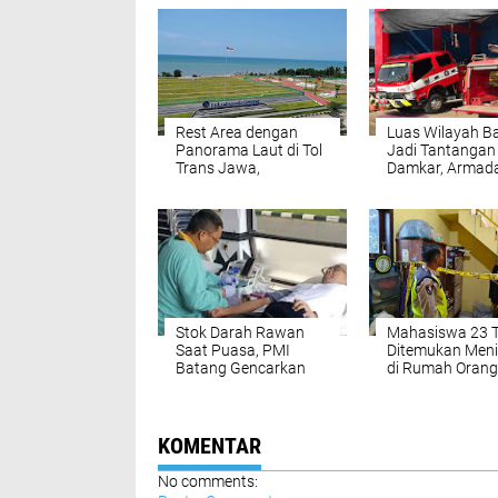
Rest Area dengan
Luas Wilayah B
Panorama Laut di Tol
Jadi Tantangan
Trans Jawa,
Damkar, Armad
Industropolis Batang
Banyak yang S
Jadi Magnet Baru
Tua
Pemudik
Stok Darah Rawan
Mahasiswa 23 
Saat Puasa, PMI
Ditemukan Meni
Batang Gencarkan
di Rumah Orang
Program Tarawih
Sempat Keluhk
Keliling dan SMS
Skripsi
Pendonor
KOMENTAR
No comments: