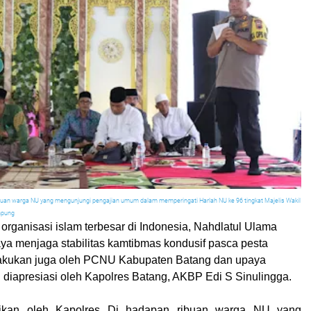
buan warga NU yang mengunjungi pengajian umum dalam memperingati Harlah NU ke 96 tingkat Majelis Wakil
mpung
 organisasi islam terbesar di Indonesia, Nahdlatul Ulama
aya menjaga stabilitas kamtibmas kondusif pasca pesta
ilakukan juga oleh PCNU Kabupaten Batang dan upaya
 diapresiasi oleh Kapolres Batang, AKBP Edi S Sinulingga.
aikan oleh Kapolres Di hadapan ribuan warga NU yang