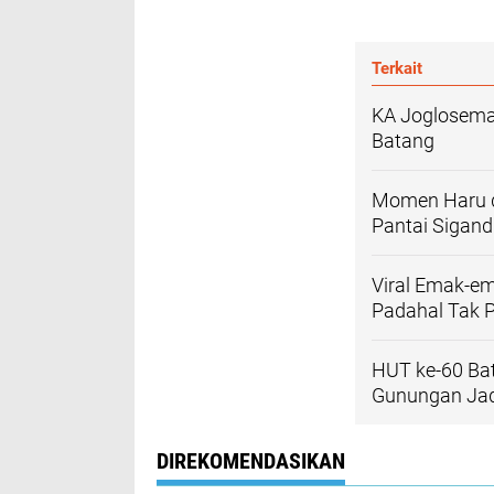
Terkait
KA Joglosemar
Batang
Momen Haru da
Pantai Sigan
Viral Emak-em
Padahal Tak 
HUT ke-60 Bat
Gunungan Jad
DIREKOMENDASIKAN