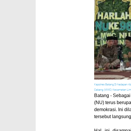
Kapolres Batang Di hadapan ri
Cabang (MWC) Kecamatan Li
Batang
- Sebagai
(NU) terus berup
demokrasi. Ini d
tersebut langsung
Hal ini disamp