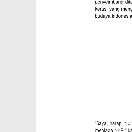
penyeimbang dite
keras, yang meng
budaya Indonesia
"Saya harap NU 
menjaga NKRI," k