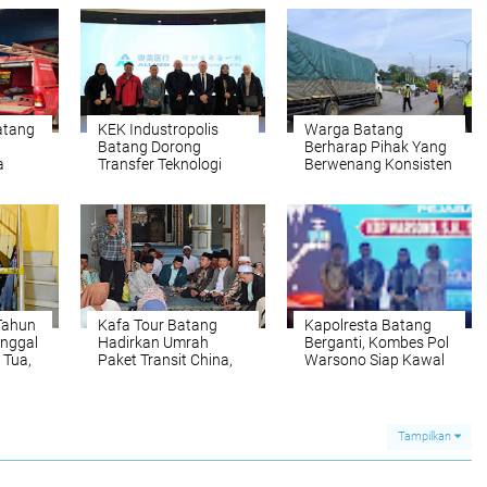
atang
KEK Industropolis
Warga Batang
Batang Dorong
Berharap Pihak Yang
a
Transfer Teknologi
Berwenang Konsisten
udah
Lewat Training 156
Terapkan Kebijalan
Karyawan ke Hubei
Oprasional
Pembatasan Truk
Sumbu Tiga
Tahun
Kafa Tour Batang
Kapolresta Batang
nggal
Hadirkan Umrah
Berganti, Kombes Pol
 Tua,
Paket Transit China,
Warsono Siap Kawal
an
Ini Daya Tariknya
Stabilitas Keamanan
dan Investasi Daerah
Tampilkan