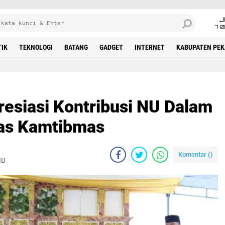
J
7 
TIK
TEKNOLOGI
BATANG
GADGET
INTERNET
KABUPATEN PE
resiasi Kontribusi NU Dalam
tas Kamtibmas
Komentar (
)
IB