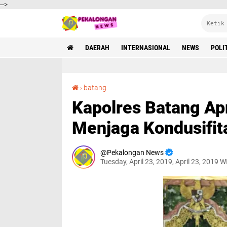
-->
DAERAH
INTERNASIONAL
NEWS
POLI
Kapolres Batang Apresiasi Kontribusi NU Dalam Menjaga Kondusifitas Kamtibmas
›
batang
Kapolres Batang Ap
Menjaga Kondusifi
Pekalongan News
Tuesday, April 23, 2019, April 23, 2019 W