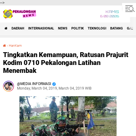
-->
KAMIS
6 08 2026
DAERAH
INTERNASIONAL
NEWS
POLITIK
TEKNOLOGI
BATANG
GADG
›
HanKam
Tingkatkan Kemampuan, Ratusan Prajurit Kodim 0710 Pekalongan Latihan Menembak
Tingkatkan Kemampuan, Ratusan Prajurit
Kodim 0710 Pekalongan Latihan
Menembak
MEDIA INFORMASI
Monday, March 04, 2019, March 04, 2019 WIB