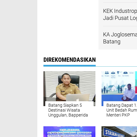
KEK Industrop
Jadi Pusat Log
KA Joglosemar
Batang
DIREKOMENDASIKAN
Batang Siapkan 5
Batang Dapat 1
Destinasi Wisata
Unit Bedah Rum
Unggulan, Bapperida
Menteri PKP
Bidik Pariwisata Jadi
Tegaskan Komi
Penggerak Ekonomi
Percepat
2027
Pengentasan R