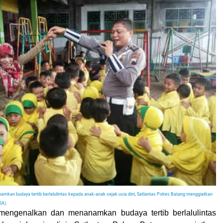
kan budaya tertib berlalulintas kepada anak-anak sejak usia dini, Satlantas Polres Batang menggiatkan
SA).
engenalkan dan menanamkan budaya tertib berlalulintas