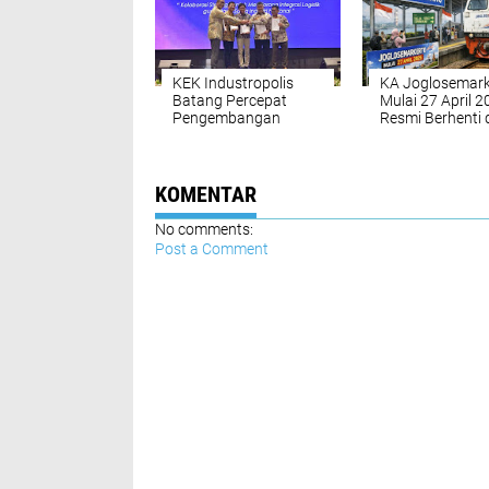
KEK Industropolis
KA Joglosemark
Batang Percepat
Mulai 27 April 
Pengembangan
Resmi Berhenti 
Dryport, Siap Jadi
Stasiun Batang
Pusat Logistik
Terintegrasi
KOMENTAR
No comments:
Post a Comment