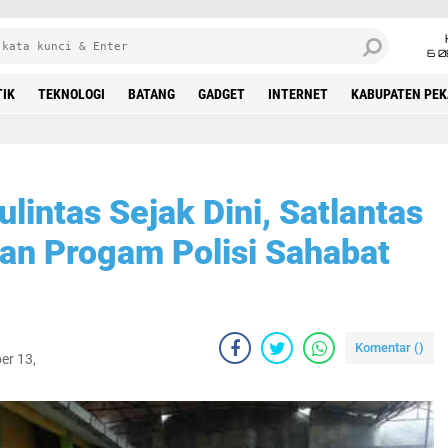
6 0
TIK
TEKNOLOGI
BATANG
GADGET
INTERNET
KABUPATEN PE
lintas Sejak Dini, Satlantas
kan Progam Polisi Sahabat
Komentar (
)
er 13,