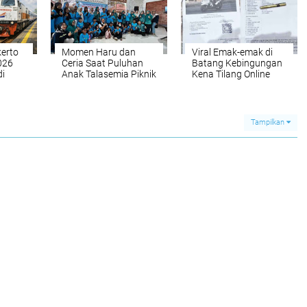
erto
Momen Haru dan
Viral Emak-emak di
2026
Ceria Saat Puluhan
Batang Kebingungan
di
Anak Talasemia Piknik
Kena Tilang Online
di Pantai Sigandu
Padahal Tak Pernah
Batang
Naik Motor
Tampilkan