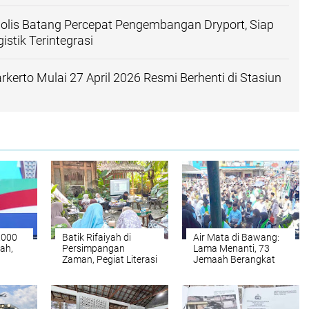
olis Batang Percepat Pengembangan Dryport, Siap
istik Terintegrasi
kerto Mulai 27 April 2026 Resmi Berhenti di Stasiun
.000
Batik Rifaiyah di
Air Mata di Bawang:
ah,
Persimpangan
Lama Menanti, 73
Zaman, Pegiat Literasi
Jemaah Berangkat
tmen
Batang Gelar
Haji di Bawah KBIHU
Workshop
Al Madinah
TLH