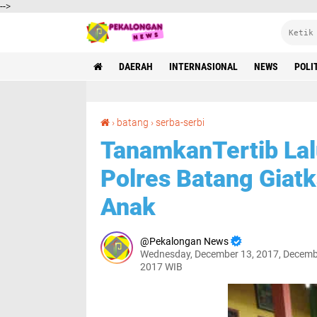
-->
DAERAH
INTERNASIONAL
NEWS
POLI
TanamkanTertib Lalulintas Sejak Dini, Satlantas Polres Batang Giatkan Progam Polisi Sahabat Anak
›
batang
›
serba-serbi
TanamkanTertib Lalu
Polres Batang Giat
Anak
Pekalongan News
Wednesday, December 13, 2017, Decemb
2017 WIB