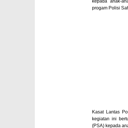
kepada anak-ana
progam Polisi Sa
Kasat Lantas Po
kegiatan ini be
(PSA) kepada anak