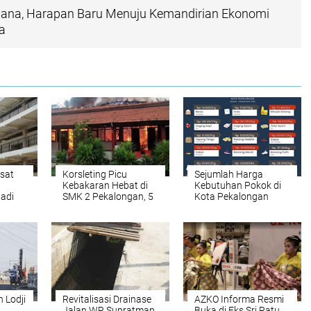
ana, Harapan Baru Menuju Kemandirian Ekonomi
a
sat
Korsleting Picu
Sejumlah Harga
Kebakaran Hebat di
Kebutuhan Pokok di
Jadi
SMK 2 Pekalongan, 5
Kota Pekalongan
sar
Ruangan Hangus
Kembali Bergerak
Naik
 Lodji
Revitalisasi Drainase
AZKO Informa Resmi
Jalan WR Supratman
Buka di Eks Sri Ratu