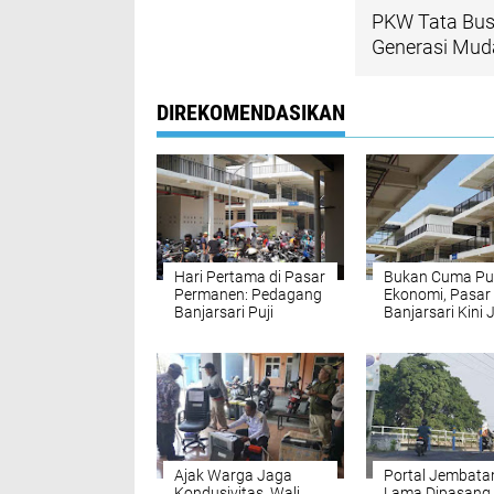
PKW Tata Bus
Generasi Mud
DIREKOMENDASIKAN
Hari Pertama di Pasar
Bukan Cuma Pu
Permanen: Pedagang
Ekonomi, Pasar
Banjarsari Puji
Banjarsari Kini 
Gedung Baru,
Percontohan Pa
Tantangannya Kini di
Rakyat Modern
Akses Jalan
Ajak Warga Jaga
Portal Jembatan
Kondusivitas, Wali
Lama Dipasang