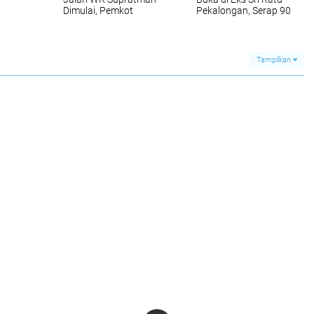
Dimulai, Pemkot
Pekalongan, Serap 90
kus
Pekalongan Fokus
Persen Tenaga Kerja
Kurangi Genangan
Lokal
Tampilkan