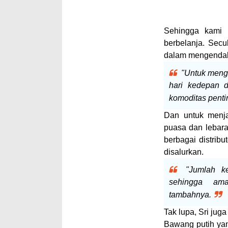
Sehingga kami 
berbelanja. Sec
dalam mengendalik
"Untuk meng
hari kedepan 
komoditas penti
Dan untuk menj
puasa dan lebara
berbagai distrib
disalurkan.
"Jumlah k
sehingga am
tambahnya.
Tak lupa, Sri jug
Bawang putih yan