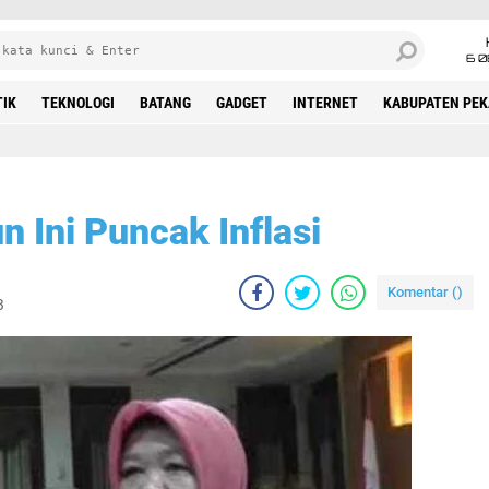
6 0
TIK
TEKNOLOGI
BATANG
GADGET
INTERNET
KABUPATEN PE
n Ini Puncak Inflasi
Komentar (
)
B