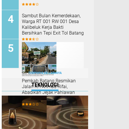
Sambut Bulan Kemerdekaan,
Warga RT 001 RW 001 Desa
Kalibeluk Kerja Bakti
Bersihkan Tepi Exit Tol Batang
TERPOPULER LAINNYA
Pemkab Batang Resmikan
TEKNOLOGI
Jalan KH Ahmad Rifai,
Abadikan Jejak Pahlawan
Nasional