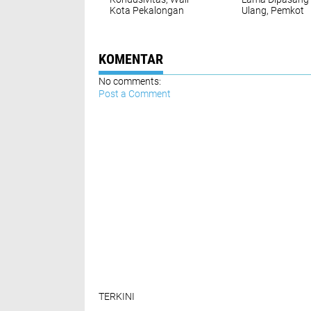
Kota Pekalongan
Ulang, Pemkot
Sebut Insiden
Pekalongan Fo
Penjarahan sebagai
Jaga Struktur
Pembelajaran
Bersejarah
Berharga
KOMENTAR
No comments:
Post a Comment
TERKINI