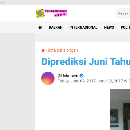
-->
DAERAH
INTERNASIONAL
NEWS
POLI
Diprediksi Juni Tahun Ini Puncak Inflasi
›
kota pekalongan
Diprediksi Juni Tahu
Unknown
Friday, June 02, 2017, June 02, 2017 WI