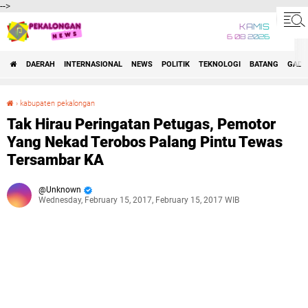
-->
KAMIS
6 08 2026
DAERAH
INTERNASIONAL
NEWS
POLITIK
TEKNOLOGI
BATANG
GADG
›
kabupaten pekalongan
Tak Hirau Peringatan Petugas, Pemotor Yang Nekad Terobos Palang Pintu Tewas Tersambar KA
Tak Hirau Peringatan Petugas, Pemotor
Yang Nekad Terobos Palang Pintu Tewas
Tersambar KA
Unknown
Wednesday, February 15, 2017, February 15, 2017 WIB