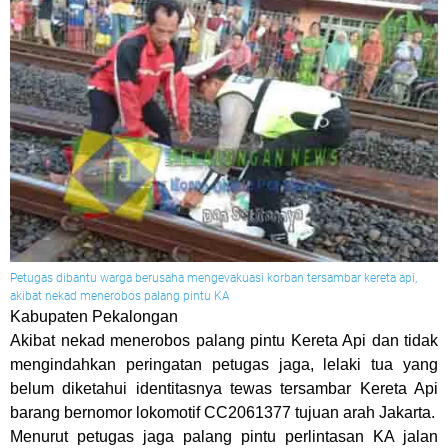
Petugas dibantu warga berusaha mengevakuasi korban tersambar kereta api,
akibat nekad menerobos palang pintu KA
Kabupaten Pekalongan
Akibat nekad menerobos palang pintu Kereta Api dan tidak
mengindahkan peringatan petugas jaga, lelaki tua yang
belum diketahui identitasnya tewas tersambar Kereta Api
barang bernomor lokomotif CC2061377 tujuan arah Jakarta.
Menurut petugas jaga palang pintu perlintasan KA jalan