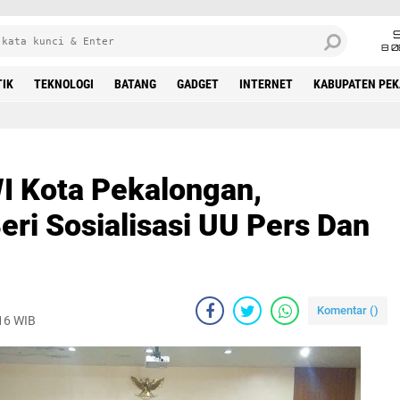
8 0
TIK
TEKNOLOGI
BATANG
GADGET
INTERNET
KABUPATEN PE
I Kota Pekalongan,
ri Sosialisasi UU Pers Dan
Komentar (
)
016 WIB