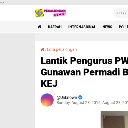
-->
DAERAH
INTERNASIONAL
NEWS
POLI
Lantik Pengurus PWI Kota Pekalongan, Gunawan Permadi Beri Sosialisasi UU Pers Dan KEJ
›
kota pekalongan
Lantik Pengurus PW
Gunawan Permadi Be
KEJ
Unknown
Sunday, August 28, 2016, August 28, 2