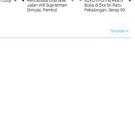
 Lodji
Revitalisasi Drainase
AZKO Informa Resmi
Jalan WR Supratman
Buka di Eks Sri Ratu
Dimulai, Pemkot
Pekalongan, Serap 90
kus
Pekalongan Fokus
Persen Tenaga Kerja
Kurangi Genangan
Lokal
Tampilkan