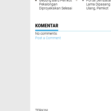
Gedung Baru Pemkot
Portal Jembatan
Pekalongan
Lama Dipasang
Diproyeksikan Selesai
Ulang, Pemkot
Akhir 2026, Ini
Pekalongan Fo
Progres Terbarunya
Jaga Struktur
Bersejarah
KOMENTAR
No comments:
Post a Comment
TERKINI