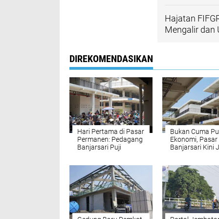
Hajatan FIFG
Mengalir dan
DIREKOMENDASIKAN
Hari Pertama di Pasar
Bukan Cuma Pu
Permanen: Pedagang
Ekonomi, Pasar
Banjarsari Puji
Banjarsari Kini 
Gedung Baru,
Percontohan Pa
Tantangannya Kini di
Rakyat Modern
Akses Jalan