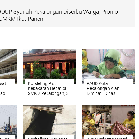
ROUP Syariah Pekalongan Diserbu Warga, Promo
 UMKM Ikut Panen
sat
Korsleting Picu
PAUD Kota
Kebakaran Hebat di
Pekalongan Kian
Jadi
SMK 2 Pekalongan, 5
Diminati, Dinas
sar
Ruangan Hangus
Pendidikan Sebut
Partisipasi Anak Usia
5–6 Tahun Capai 100
Persen