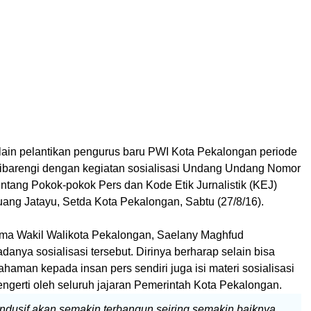
elain pelantikan pengurus baru PWI Kota Pekalongan periode
ibarengi dengan kegiatan sosialisasi Undang Undang Nomor
ntang Pokok-pokok Pers dan Kode Etik Jurnalistik (KEJ)
uang Jatayu, Setda Kota Pekalongan, Sabtu (27/8/16).
ma Wakil Walikota Pekalongan, Saelany Maghfud
anya sosialisasi tersebut. Dirinya berharap selain bisa
aman kepada insan pers sendiri juga isi materi sosialisasi
engerti oleh seluruh jajaran Pemerintah Kota Pekalongan.
dusif akan semakin terbangun seiring semakin baiknya