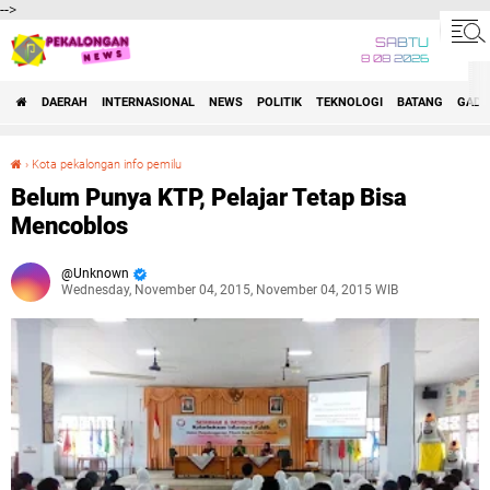
-->
SABTU
8 08 2026
DAERAH
INTERNASIONAL
NEWS
POLITIK
TEKNOLOGI
BATANG
GADG
›
Kota pekalongan info pemilu
Belum Punya KTP, Pelajar Tetap Bisa Mencoblos
Belum Punya KTP, Pelajar Tetap Bisa
Mencoblos
Unknown
Wednesday, November 04, 2015, November 04, 2015 WIB