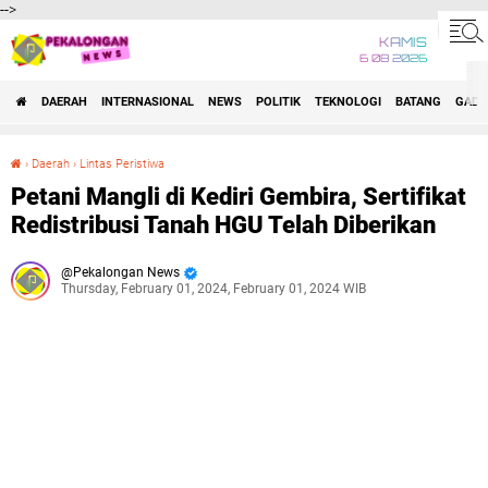
-->
KAMIS
6 08 2026
DAERAH
INTERNASIONAL
NEWS
POLITIK
TEKNOLOGI
BATANG
GADG
›
Daerah
›
Lintas Peristiwa
Petani Mangli di Kediri Gembira, Sertifikat Redistribusi Tanah HGU Telah Diberikan
Petani Mangli di Kediri Gembira, Sertifikat
Redistribusi Tanah HGU Telah Diberikan
Pekalongan News
Thursday, February 01, 2024, February 01, 2024 WIB