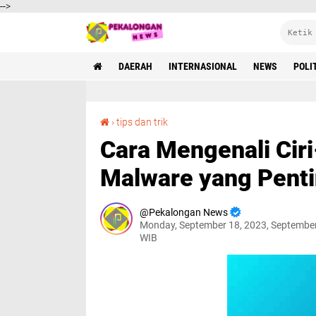
-->
DAERAH
INTERNASIONAL
NEWS
POLI
Cara Mengenali Ciri-Ciri Smartphone Terinfeksi Malware yang Penting Diketahui
›
tips dan trik
Cara Mengenali Ciri
Malware yang Penti
Pekalongan News
Monday, September 18, 2023, September
WIB