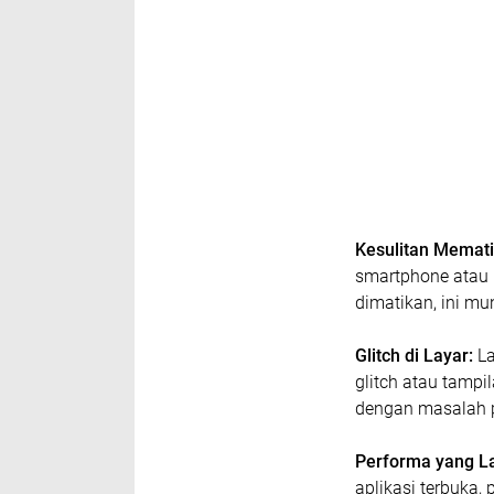
Kesulitan Memat
smartphone atau 
dimatikan, ini mu
Glitch di Layar:
La
glitch atau tampi
dengan masalah p
Performa yang L
aplikasi terbuka, 