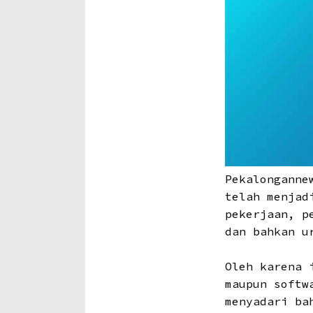
Pekalonganne
telah menjad
pekerjaan, p
dan bahkan u
Oleh karena 
maupun softw
menyadari ba