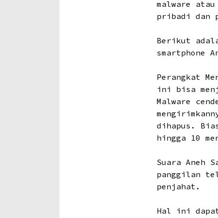
malware atau
pribadi dan 
Berikut adal
smartphone A
Perangkat Me
ini bisa men
Malware cend
mengirimkann
dihapus. Bia
hingga 10 me
Suara Aneh S
panggilan te
penjahat.
Hal ini dapa