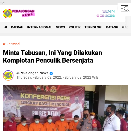
-->
SENIN
10 08 2026
DAERAH
INTERNASIONAL
NEWS
POLITIK
TEKNOLOGI
BATANG
GADG
›
Kriminal
Minta Tebusan, Ini Yang Dilakukan Komplotan Penculik Bersenjata
Minta Tebusan, Ini Yang Dilakukan
Komplotan Penculik Bersenjata
Pekalongan News
Thursday, February 03, 2022, February 03, 2022 WIB