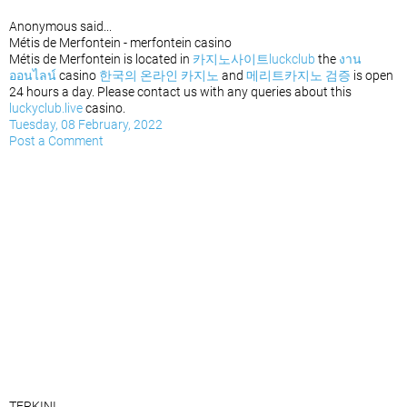
Anonymous said...
Métis de Merfontein - merfontein casino
Métis de Merfontein is located in
카지노사이트luckclub
the
งาน
ออนไลน์
casino
한국의 온라인 카지노
and
메리트카지노 검증
is open
24 hours a day. Please contact us with any queries about this
luckyclub.live
casino.
Tuesday, 08 February, 2022
Post a Comment
TERKINI