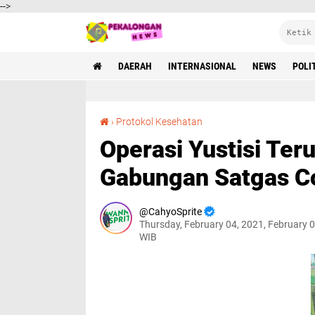
-->
DAERAH
INTERNASIONAL
NEWS
POLI
Operasi Yustisi Terus Dilakukan Oleh Tim Gabungan Satgas Covid-19
›
Protokol Kesehatan
Operasi Yustisi Ter
Gabungan Satgas C
CahyoSprite
Thursday, February 04, 2021, February 
WIB