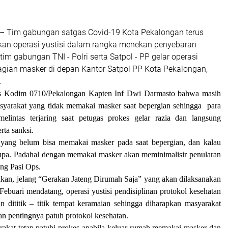
– Tim gabungan satgas Covid-19 Kota Pekalongan terus
an operasi yustisi dalam rangka menekan penyebaran
 tim gabungan TNI - Polri serta Satpol - PP gelar operasi
agian masker di depan Kantor Satpol PP Kota Pekalongan,
.
s Kodim 0710/Pekalongan Kapten Inf Dwi Darmasto bahwa masih
syarakat yang tidak memakai masker saat bepergian sehingga para
elintas terjaring saat petugas prokes gelar razia dan langsung
rta sanksi.
yang belum bisa memakai masker pada saat bepergian, dan kalau
lupa. Padahal dengan memakai masker akan meminimalisir penularan
ang Pasi Ops.
an, jelang “Gerakan Jateng Dirumah Saja” yang akan dilaksanakan
Febuari mendatang, operasi yustisi pendisiplinan protokol kesehatan
an dititik – titik tempat keramaian sehingga diharapkan masyarakat
n pentingnya patuh protokol kesehatan.
akat tetap patuhi prokes apabila keluar rumah memakai masker dan