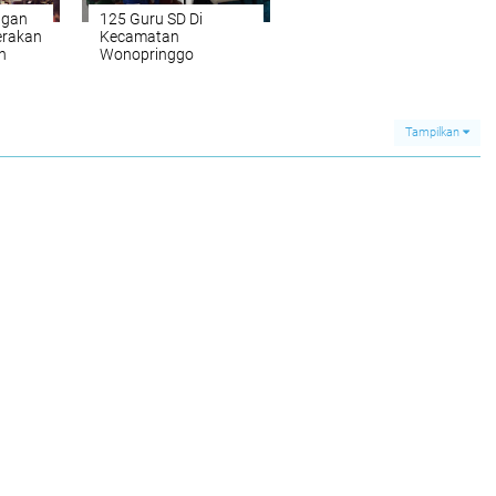
ngan
125 Guru SD Di
erakan
Kecamatan
h
Wonopringgo
Lakukan Vaksin
Tahap 2
Tampilkan