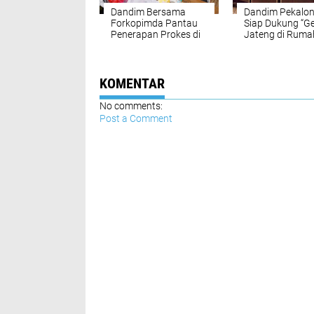
Dandim Bersama
Dandim Pekalo
Forkopimda Pantau
Siap Dukung “G
Penerapan Prokes di
Jateng di Ruma
Exit Tol Setono
Saja”
KOMENTAR
No comments:
Post a Comment