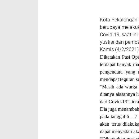
Kota Pekalongan 
berupaya melakuk
Covid-19, saat ini
yustisi dan pemb
Kamis (4/2/2021)
Dikatakan Pasi Op
terdapat banyak ma
pengendara yang m
mendapat teguran se
“Masih ada warga 
ditanya alasannya 
dari Covid-19”, ter
Dia juga menambahk
pada tanggal 6 – 7 
akan terus dilakuk
dapat menyadari aka
“Diharapkan masyar