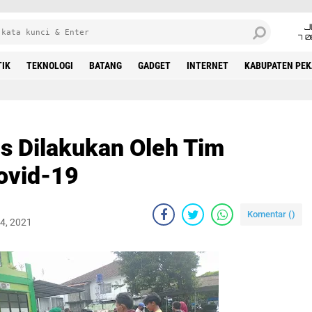
J
7 
TIK
TEKNOLOGI
BATANG
GADGET
INTERNET
KABUPATEN PE
us Dilakukan Oleh Tim
ovid-19
Komentar (
)
04, 2021