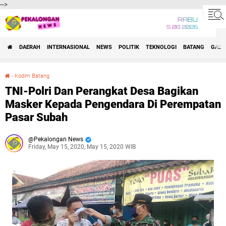
-->
RABU
5 08 2026
DAERAH
INTERNASIONAL
NEWS
POLITIK
TEKNOLOGI
BATANG
GADG
›
Kodim Batang
TNI-Polri Dan Perangkat Desa Bagikan Masker Kepada Pengendara Di Perempatan Pasar Subah
TNI-Polri Dan Perangkat Desa Bagikan
Masker Kepada Pengendara Di Perempatan
Pasar Subah
Pekalongan News
Friday, May 15, 2020, May 15, 2020 WIB