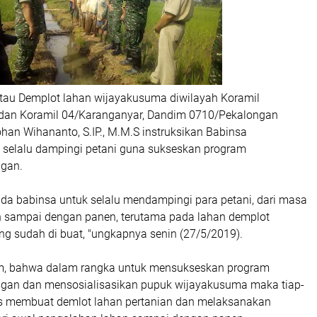
tau Demplot lahan wijayakusuma diwilayah Koramil
dan Koramil 04/Karanganyar, Dandim 0710/Pekalongan
Johan Wihananto, S.IP., M.M.S instruksikan Babinsa
k selalu dampingi petani guna sukseskan program
gan.
ada babinsa untuk selalu mendampingi para petani, dari masa
 sampai dengan panen, terutama pada lahan demplot
g sudah di buat, "ungkapnya senin (27/5/2019).
im, bahwa dalam rangka untuk mensukseskan program
an dan mensosialisasikan pupuk wijayakusuma maka tiap-
us membuat demlot lahan pertanian dan melaksanakan