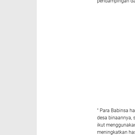
pendampingan da
" Para Babinsa h
desa binaannya, 
ikut menggunakan
meningkatkan has