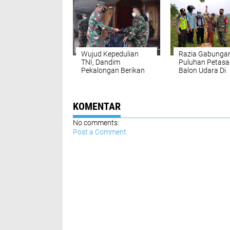
Wujud Kepedulian
Razia Gabungan
TNI, Dandim
Puluhan Petasa
Pekalongan Berikan
Balon Udara Di
Bantuan Kursi Roda
Buaran
Kepada Anggota
Yang Sakit Menahun
KOMENTAR
No comments:
Post a Comment