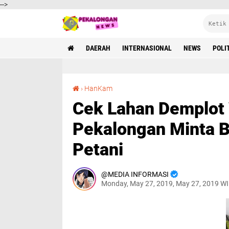
-->
DAERAH
INTERNASIONAL
NEWS
POLI
Cek Lahan Demplot Wijayakusuma, Dandim Pekalongan Minta Babinsa Selalu Dampingi Petani
›
HanKam
Cek Lahan Demplot
Pekalongan Minta B
Petani
MEDIA INFORMASI
Monday, May 27, 2019, May 27, 2019 W