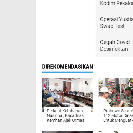
Kodim Pekalo
Operasi Yusti
Swab Test
Cegah Covid 
Desinfektan
DIREKOMENDASIKAN
Perkuat Ketahanan
Prabowo Serah
Nasional, Bacadnas
112 Motor Dina
Kemhan Ajak Ormas
untuk Menguat
Bela Negara Fokus
Pertahanan di
Edukasi Kebangsaan
Pekalongan