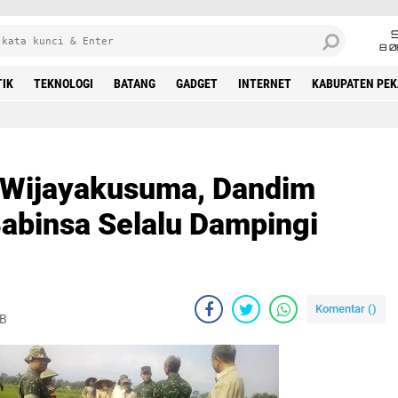
8 0
TIK
TEKNOLOGI
BATANG
GADGET
INTERNET
KABUPATEN PE
 Wijayakusuma, Dandim
abinsa Selalu Dampingi
Komentar (
)
IB