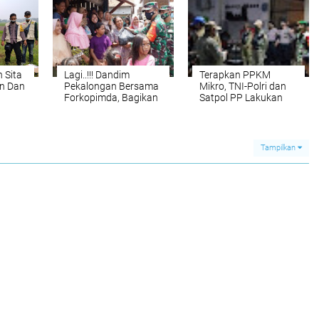
Terpadu
 Sita
Lagi..!!! Dandim
Terapkan PPKM
n Dan
Pekalongan Bersama
Mikro, TNI-Polri dan
Forkopimda, Bagikan
Satpol PP Lakukan
Logistik Kepada
Patroli Pendisiplinan
Warga Terdampak
Prokes
Banjir
Tampilkan