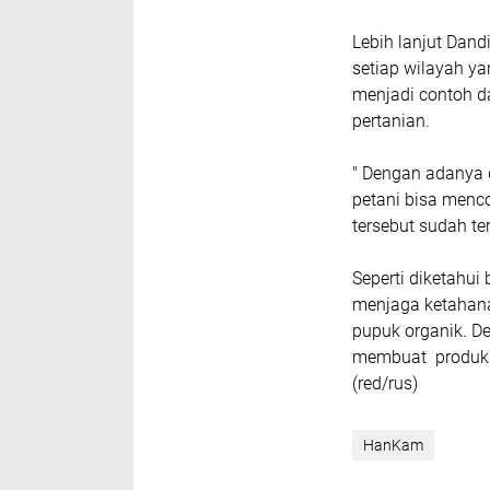
Lebih lanjut Dan
setiap wilayah ya
menjadi contoh d
pertanian.
" Dengan adanya d
petani bisa men
tersebut sudah te
Seperti diketahu
menjaga ketahan
pupuk organik. D
membuat produksi
(red/rus)
HanKam