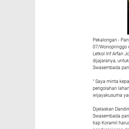
Pekalongan - Pan
07/Wonopringgo 
Letkol Inf Arfan 
dijajaranya, untu
Swasembada pan
" Saya minta kep
pengolahan lahan
wijayakusuma yan
Dijelaskan Dand
Swasembada pang
tiap Koramil har