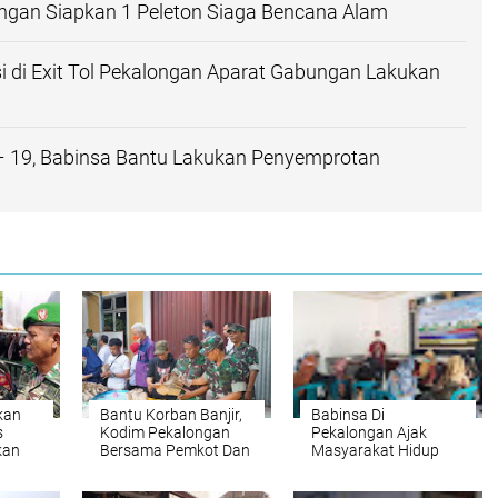
ngan Siapkan 1 Peleton Siaga Bencana Alam
si di Exit Tol Pekalongan Aparat Gabungan Lakukan
– 19, Babinsa Bantu Lakukan Penyemprotan
kan
Bantu Korban Banjir,
Babinsa Di
s
Kodim Pekalongan
Pekalongan Ajak
kan
Bersama Pemkot Dan
Masyarakat Hidup
Instansi Terkait
Sehat
Dirikan Dapur Umum