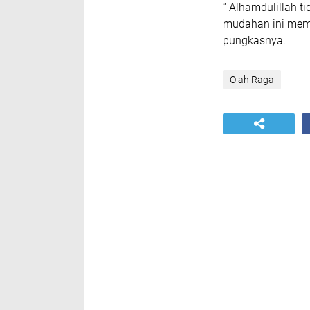
“ Alhamdulillah t
mudahan ini memb
pungkasnya.
Olah Raga