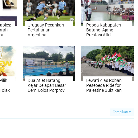
ables:
Uruguay Pecahkan
Popda Kabupaten
arah
Pertahanan
Batang: Ajang
si
Argentina:
Prestasi Atlet
Kemenangan 2-0 di
Berpotensi
Tanah Tuan Rumah
ilih
Dua Atlet Batang
Lewati Alas Roban,
Kejar Delapan Besar
Pesepeda Ride for
 Tolak
Demi Lolos Porprov
Palestine Buktikan
2026
Ketangguhan dan
Solidaritas
Tampilkan