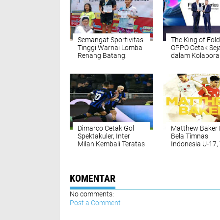
Semangat Sportivitas
The King of Fold
Tinggi Warnai Lomba
OPPO Cetak Sej
Renang Batang:
dalam Kolabora
Harapan Baru untuk
dengan UEFA
Pengembangan
Olahraga
Dimarco Cetak Gol
Matthew Baker P
Spektakuler, Inter
Bela Timnas
Milan Kembali Teratas
Indonesia U-17,
dengan 31 Poin
Australia Demi
Garuda
KOMENTAR
No comments:
Post a Comment