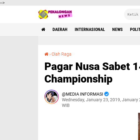
-->
DAERAH
INTERNASIONAL
NEWS
POLI
Pagar Nusa Sabet 14 Medali di Solo Championship
›
Olah Raga
Pagar Nusa Sabet 14
Championship
MEDIA INFORMASI
Wednesday, January 23, 2019, January 
WIB