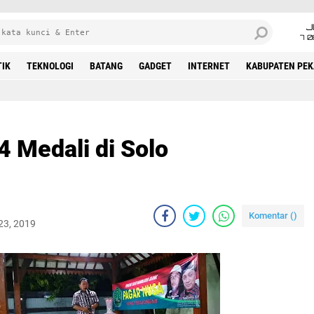
J
7 
TIK
TEKNOLOGI
BATANG
GADGET
INTERNET
KABUPATEN PE
 Medali di Solo
Komentar (
)
23, 2019