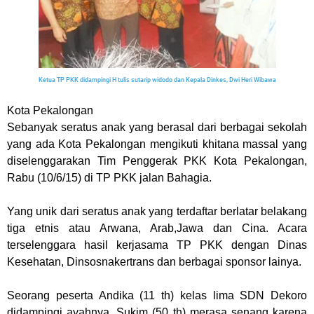
Ketua TP PKK didampingi H tulis sutarip widodo dan Kepala Dinkes, Dwi Heri Wibawa
Kota Pekalongan
Sebanyak seratus anak yang berasal dari berbagai sekolah
yang ada Kota Pekalongan mengikuti khitana massal yang
diselenggarakan Tim Penggerak PKK Kota Pekalongan,
Rabu (10/6/15) di TP PKK jalan Bahagia.
Yang unik dari seratus anak yang terdaftar berlatar belakang
tiga etnis atau Arwana, Arab,Jawa dan Cina. Acara
terselenggara hasil kerjasama TP PKK dengan Dinas
Kesehatan, Dinsosnakertrans dan berbagai sponsor lainya.
Seorang peserta Andika (11 th) kelas lima SDN Dekoro
didampingi ayahnya, Sukim (50 th) merasa senang karena