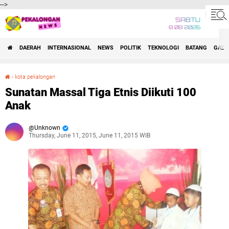
-->
SABTU
8 08 2026
DAERAH
INTERNASIONAL
NEWS
POLITIK
TEKNOLOGI
BATANG
GADG
›
kota pekalongan
Sunatan Massal Tiga Etnis Diikuti 100 Anak
Sunatan Massal Tiga Etnis Diikuti 100
Anak
Unknown
Thursday, June 11, 2015, June 11, 2015 WIB