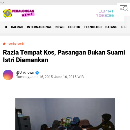
-->
JUM'AT
7 08 2026
DAERAH
INTERNASIONAL
NEWS
POLITIK
TEKNOLOGI
BATANG
GADG
›
serba-serbi
Razia Tempat Kos, Pasangan Bukan Suami Istri Diamankan
Razia Tempat Kos, Pasangan Bukan Suami
Istri Diamankan
Unknown
Tuesday, June 16, 2015, June 16, 2015 WIB