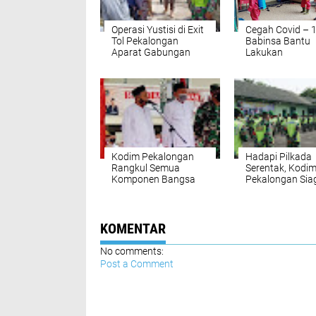
Operasi Yustisi di Exit
Cegah Covid – 1
Tol Pekalongan
Babinsa Bantu
Aparat Gabungan
Lakukan
Lakukan Swab Test
Penyemprotan
Desinfektan
Kodim Pekalongan
Hadapi Pilkada
Rangkul Semua
Serentak, Kodi
Komponen Bangsa
Pekalongan Sia
Perangi Covid-19
Satu
KOMENTAR
No comments:
Post a Comment