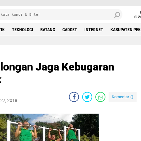
6 0
TIK
TEKNOLOGI
BATANG
GADGET
INTERNET
KABUPATEN PE
alongan Jaga Kebugaran
k
Komentar (
)
 27, 2018