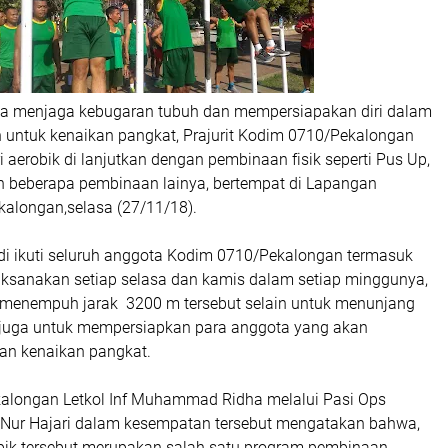
a menjaga kebugaran tubuh dan mempersiapakan diri dalam
 untuk kenaikan pangkat, Prajurit Kodim 0710/Pekalongan
 aerobik di lanjutkan dengan pembinaan fisik seperti Pus Up,
an beberapa pembinaan lainya, bertempat di Lapangan
alongan,selasa (27/11/18).
 di ikuti seluruh anggota Kodim 0710/Pekalongan termasuk
laksanakan setiap selasa dan kamis dalam setiap minggunya,
g menempuh jarak 3200 m tersebut selain untuk menunjang
juga untuk mempersiapkan para anggota yang akan
an kenaikan pangkat.
alongan Letkol Inf Muhammad Ridha melalui Pasi Ops
 Nur Hajari dalam kesempatan tersebut mengatakan bahwa,
robik tersebut merupakan salah satu program pembinaan