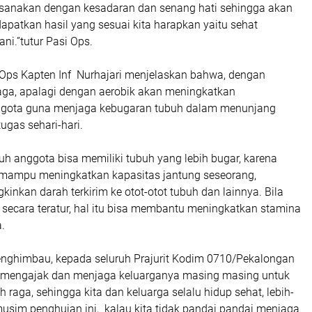
laksanakan dengan kesadaran dan senang hati sehingga akan
patkan hasil yang sesuai kita harapkan yaitu sehat
i.”tutur Pasi Ops.
i Ops Kapten Inf Nurhajari menjelaskan bahwa, dengan
raga, apalagi dengan aerobik akan meningkatkan
gota guna menjaga kebugaran tubuh dalam menunjang
ugas sehari-hari.
uh anggota bisa memiliki tubuh yang lebih bugar, karena
 mampu meningkatkan kapasitas jantung seseorang,
nkan darah terkirim ke otot-otot tubuh dan lainnya. Bila
 secara teratur, hal itu bisa membantu meningkatkan stamina
.
nghimbau, kepada seluruh Prajurit Kodim 0710/Pekalongan
 mengajak dan menjaga keluarganya masing masing untuk
h raga, sehingga kita dan keluarga selalu hidup sehat, lebih-
usim penghujan ini, kalau kita tidak pandai pandai menjaga