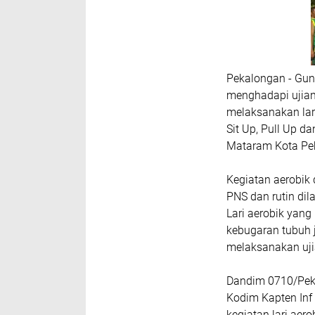
Pekalongan - Gun
menghadapi ujian
melaksanakan lari
Sit Up, Pull Up d
Mataram Kota Pek
Kegiatan aerobik
PNS dan rutin di
Lari aerobik yan
kebugaran tubuh 
melaksanakan uji
Dandim 0710/Pek
Kodim Kapten Inf
kegiatan lari ae