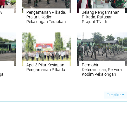
9,
Pengamanan Pilkada,
Jelang Pengamanan
Prajurit Kodim
Pilkada, Ratusan
Pekalongan Terapkan
Prajurit TNI di
Protokol Kesehatan
Pekalongan Lakukan
Tes Swab Covid-19
Apel 3 Pilar Kesiapan
Permahir
m
Pengamanan Pilkada
Keterampilan, Perwira
ga
Kodim Pekalongan
Latihan PBB
Berpedang
Tampilkan