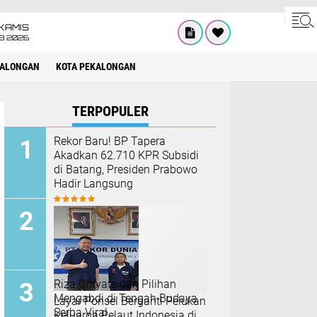
KAMIS
8 2026
KALONGAN
KOTA PEKALONGAN
TERPOPULER
Rekor Baru! BP Tapera
Akadkan 62.710 KPR Subsidi
di Batang, Presiden Prabowo
Hadir Langsung
Riza Ghiyats dan Pilihan
Mengabdi di Tengah Budaya
Layar Ponsel Berganti Pelukan
Serba Viral
Keluarga Pelaut Indonesia di