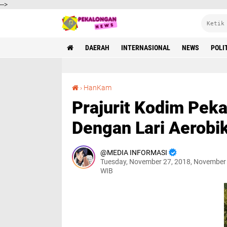
-->
DAERAH
INTERNASIONAL
NEWS
POLI
Prajurit Kodim Pekalongan Jaga Kebugaran Dengan Lari Aerobik
›
HanKam
Prajurit Kodim Pek
Dengan Lari Aerobi
MEDIA INFORMASI
Tuesday, November 27, 2018, November
WIB