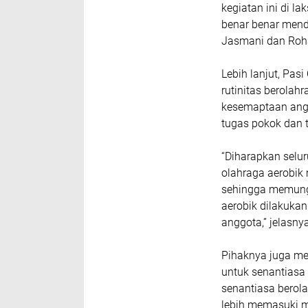
kegiatan ini di 
benar benar menda
Jasmani dan Rohan
Lebih lanjut, Pas
rutinitas berolah
kesemaptaan ang
tugas pokok dan t
“Diharapkan selur
olahraga aerobik
sehingga memungki
aerobik dilakukan
anggota,” jelasnya
Pihaknya juga me
untuk senantiasa
senantiasa berola
lebih memasuki m