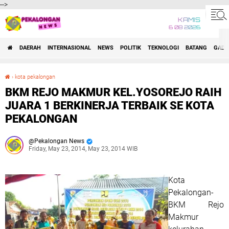
-->
KAMIS
6 08 2026
DAERAH
INTERNASIONAL
NEWS
POLITIK
TEKNOLOGI
BATANG
GADG
›
kota pekalongan
BKM REJO MAKMUR KEL.YOSOREJO RAIH JUARA 1 BERKINERJA TERBAIK SE KOTA PEKALONGAN
BKM REJO MAKMUR KEL.YOSOREJO RAIH
JUARA 1 BERKINERJA TERBAIK SE KOTA
PEKALONGAN
Pekalongan News
Friday, May 23, 2014, May 23, 2014 WIB
Kota
Pekalongan-
BKM Rejo
Makmur